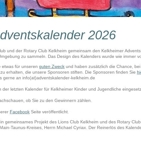
dventskalender 2026
lub und der Rotary Club Kelkheim gemeinsam den Kelkheimer Adventska
d Umgebung zu sammeln. Das Design des Kalenders wurde wie immer vo
e etwas für unseren
guten Zweck
und haben zusätzlich die Chance, bei 
 zu erhalten, die unsere Sponsoren stiften. Die Sponsoren finden Sie
hi
ns gerne an
info(at)adventskalender-kelkheim.de
n der letzten Kalender für Kelkheimer Kinder und Jugendliche eingeset
achschauen, ob Sie zu den Gewinnern zählen.
serer
Facebook
Seite veröffentlicht.
ein gemeinsames Projekt des Lions Club Kelkheim und des Rotary Club
Main-Taunus-Kreises, Herrn Michael Cyriax. Der Reinerlös des Kalen